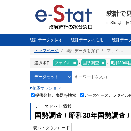
メ
イ
ン
統計で
コ
ン
テ
e-Stat
ン
ツ
に
移
統計データを探す
統計データの活用
統計デー
動
トップページ
統計データを探す
ファイル
選択条件:
ファイル
国勢調査
昭和30年
検索オプション
提供分類、表題を検索
データベース、ファイル
データセット情報
国勢調査 / 昭和30年国勢調査 
表示・ダウンロード