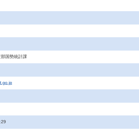
査部国勢統計課
t.go.jp
:29