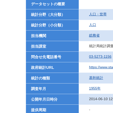
データセットの概要
人口・世帯
統計分野（大分類）
人口
統計分野（小分類）
総務省
担当機関
統計局統計調
担当課室
03-5273-1156
問合せ先電話番号
https://www.sta
政府統計URL
基幹統計
統計の種類
1955年
調査年月
2014-06-10 12
公開年月日時分
-
提供周期