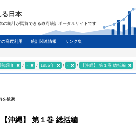
見る日本
は、日本の統計が閲覧できる政府統計ポータルサイトです
タの高度利用
統計関連情報
リンク集
国勢調査
-
1955年
-
【沖縄】 第１巻 総括編
内を検索
/ 【沖縄】 第１巻 総括編