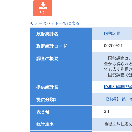
PDF
データセット一覧に戻る
国勢調査
政府統計名
00200521
政府統計コード
国勢調査は、
調査の概要
査から得られ
でも広く利用
国勢調査では
昭和30年国勢
提供統計名
【沖縄】 第１
提供分類1
3B
表番号
地域別常住者
統計表名