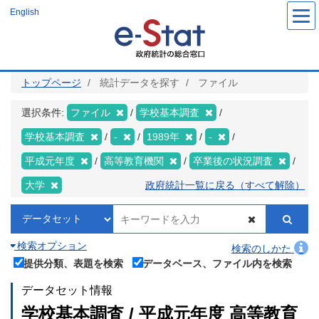
メ
English
イ
ン
コ
ン
テ
ン
ツ
トップページ
統計データを探す
ファイル
に
移
動
選択条件:
ファイル
学校基本調査
学校基本調査
-
1989年
-
平成元年度
高等教育機関
卒業後の状況調査
大学
政府統計一覧に戻る（すべて解除）
検索オプション
検索のしかた
提供分類、表題を検索
データベース、ファイル内を検索
データセット情報
学校基本調査 / 平成元年度 高等教育