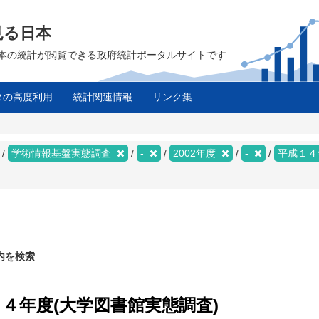
見る日本
は、日本の統計が閲覧できる政府統計ポータルサイトです
タの高度利用
統計関連情報
リンク集
学術情報基盤実態調査
-
2002年度
-
平成１４
内を検索
１４年度(大学図書館実態調査)