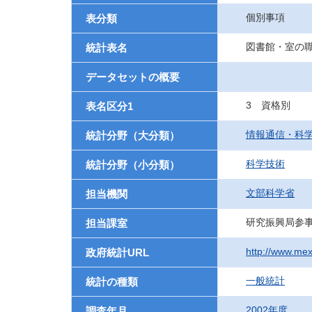
個別事項
表分類
図書館・室の
統計表名
データセットの概要
3 資格別
表名区分1
情報通信・科
統計分野（大分類）
科学技術
統計分野（小分類）
文部科学省
担当機関
研究振興局参
担当課室
http://www.me
政府統計URL
一般統計
統計の種類
2002年度
調査年月