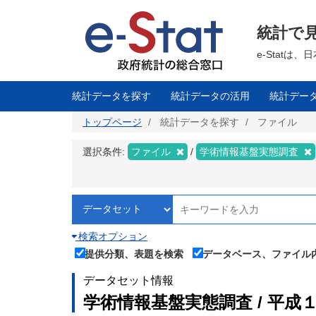
メ
イ
ン
統計で
コ
ン
テ
e-Stat
ン
ツ
に
移
統計データを探す
統計データの活用
統計デー
動
トップページ
統計データを探す
ファイル
選択条件:
ファイル
学術情報基盤実態調査
検索オプション
提供分類、表題を検索
データベース、ファイル
データセット情報
学術情報基盤実態調査 / 平成