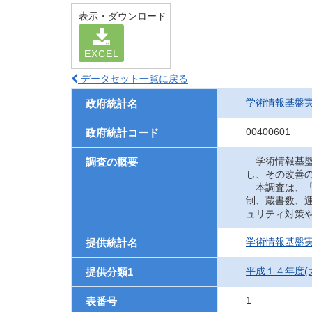
表示・ダウンロード
EXCEL
データセット一覧に戻る
学術情報基盤
政府統計名
00400601
政府統計コード
学術情報基盤
調査の概要
し、その改善
本調査は、「
制、蔵書数、
ュリティ対策
学術情報基盤
提供統計名
平成１４年度(
提供分類1
1
表番号