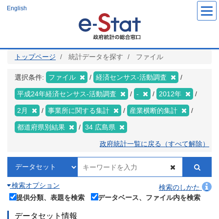
メ
English
イ
ン
コ
ン
テ
ン
ツ
トップページ
統計データを探す
ファイル
に
移
動
選択条件:
ファイル
経済センサス‐活動調査
平成24年経済センサス‐活動調査
-
2012年
2月
事業所に関する集計
産業横断的集計
都道府県別結果
34 広島県
政府統計一覧に戻る（すべて解除）
検索オプション
検索のしかた
提供分類、表題を検索
データベース、ファイル内を検索
データセット情報