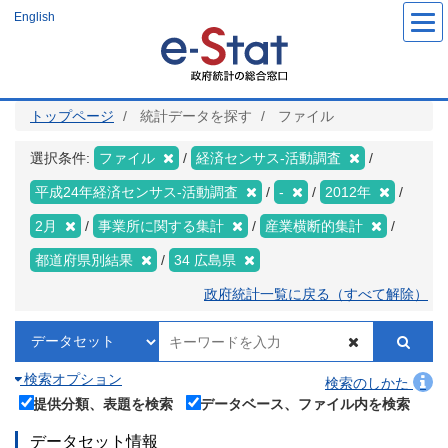
メ
English
イ
ン
コ
ン
テ
ン
ツ
トップページ
統計データを探す
ファイル
に
移
動
選択条件:
ファイル
経済センサス‐活動調査
平成24年経済センサス‐活動調査
-
2012年
2月
事業所に関する集計
産業横断的集計
都道府県別結果
34 広島県
政府統計一覧に戻る（すべて解除）
検索オプション
検索のしかた
提供分類、表題を検索
データベース、ファイル内を検索
データセット情報