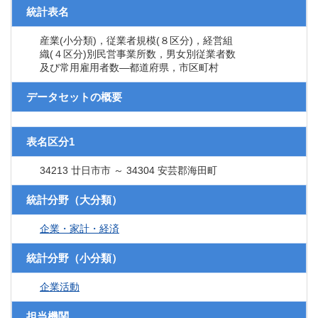
統計表名
産業(小分類)，従業者規模(８区分)，経営組
織(４区分)別民営事業所数，男女別従業者数
及び常用雇用者数―都道府県，市区町村
データセットの概要
表名区分1
34213 廿日市市 ～ 34304 安芸郡海田町
統計分野（大分類）
企業・家計・経済
統計分野（小分類）
企業活動
担当機関