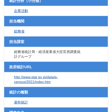
統計分野（小分類）
企業活動
担当機関
総務省
担当課室
総務省統計局・経済産業省大臣官房調査統
計グループ
政府統計URL
http://www.stat.go.jp/data/e-
census/2021/index.htm
統計の種類
基幹統計