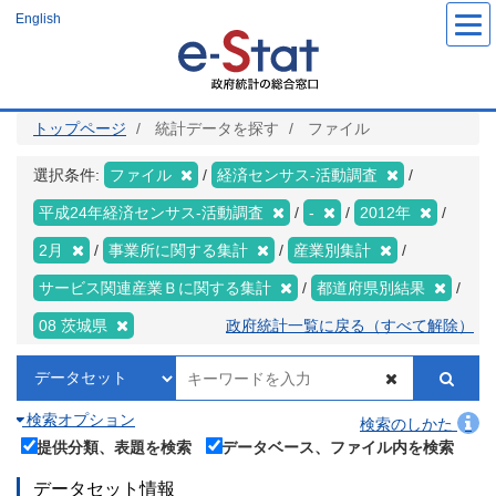
メ
English
イ
ン
コ
ン
テ
ン
ツ
トップページ
統計データを探す
ファイル
に
移
動
選択条件:
ファイル
経済センサス‐活動調査
平成24年経済センサス‐活動調査
-
2012年
2月
事業所に関する集計
産業別集計
サービス関連産業Ｂに関する集計
都道府県別結果
08 茨城県
政府統計一覧に戻る（すべて解除）
検索オプション
検索のしかた
提供分類、表題を検索
データベース、ファイル内を検索
データセット情報