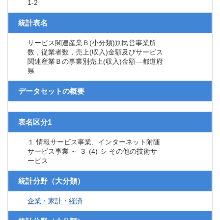
1-2
統計表名
サービス関連産業Ｂ(小分類)別民営事業所
数，従業者数，売上(収入)金額及びサービス
関連産業Ｂの事業別売上(収入)金額―都道府
県
データセットの概要
表名区分1
１ 情報サービス事業、インターネット附随
サービス事業 ～ ３-(4)-シ その他の技術サ
ービス
統計分野（大分類）
企業・家計・経済