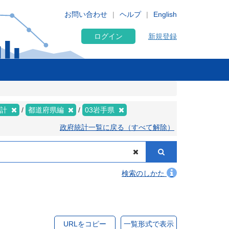
お問い合わせ
ヘルプ
English
ログイン
新規登録
集計
都道府県編
03岩手県
政府統計一覧に戻る（すべて解除）
検索のしかた
URLをコピー
一覧形式で表示