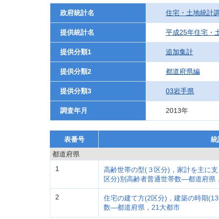
政府統計名
住宅・土地統計
提供統計名
平成25年住宅・
提供分類1
追加集計
提供分類2
都道府県編
提供分類3
03岩手県
調査年月
2013年
表番号
統
都道府県
1
高齢世帯の型(３区分)，家計を主に支
区分)別高齢者普通世帯数―都道府県，
2
住宅の建て方(2区分)，建築の時期(
数―都道府県，21大都市