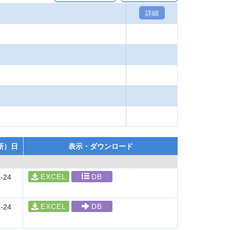
詳細
新）日
表示・ダウンロード
EXCEL
DB
-24
EXCEL
DB
-24