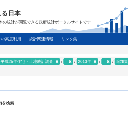
見る日本
は、日本の統計が閲覧できる政府統計ポータルサイトです
タの高度利用
統計関連情報
リンク集
平成25年住宅・土地統計調査
-
2013年
-
追加
内を検索