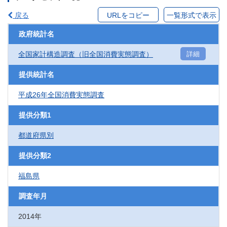
戻る
URLをコピー
一覧形式で表示
政府統計名
全国家計構造調査（旧全国消費実態調査）
詳細
提供統計名
平成26年全国消費実態調査
提供分類1
都道府県別
提供分類2
福島県
調査年月
2014年