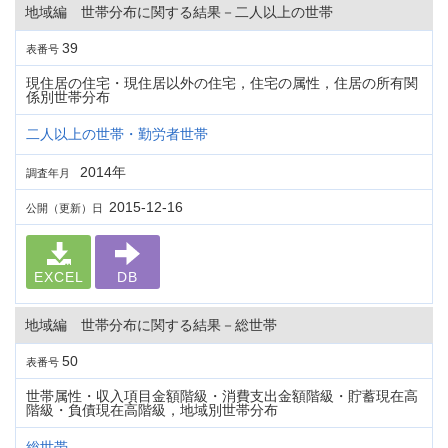
地域編 世帯分布に関する結果－二人以上の世帯
39
表番号
現住居の住宅・現住居以外の住宅，住宅の属性，住居の所有関
係別世帯分布
二人以上の世帯・勤労者世帯
2014年
調査年月
2015-12-16
公開（更新）日
EXCEL
DB
地域編 世帯分布に関する結果－総世帯
50
表番号
世帯属性・収入項目金額階級・消費支出金額階級・貯蓄現在高
階級・負債現在高階級，地域別世帯分布
総世帯