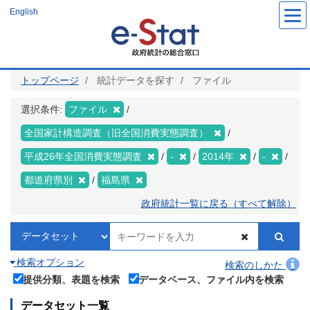
メ
English
イ
ン
コ
ン
テ
ン
ツ
トップページ
統計データを探す
ファイル
に
移
動
選択条件:
ファイル
全国家計構造調査（旧全国消費実態調査）
平成26年全国消費実態調査
-
2014年
-
都道府県別
福島県
政府統計一覧に戻る（すべて解除）
検索オプション
検索のしかた
提供分類、表題を検索
データベース、ファイル内を検索
データセット一覧