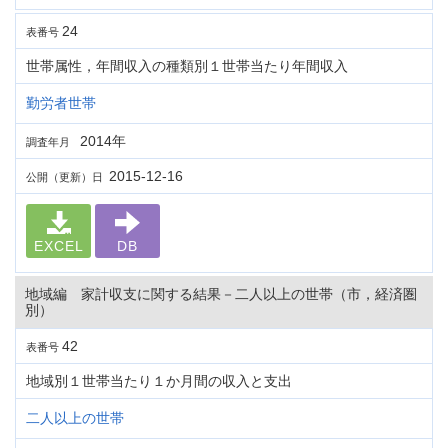
24
表番号
世帯属性，年間収入の種類別１世帯当たり年間収入
勤労者世帯
2014年
調査年月
2015-12-16
公開（更新）日
EXCEL
DB
地域編 家計収支に関する結果－二人以上の世帯（市，経済圏
別）
42
表番号
地域別１世帯当たり１か月間の収入と支出
二人以上の世帯