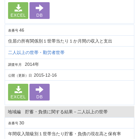
EXCEL
DB
46
表番号
住居の所有関係別１世帯当たり１か月間の収入と支出
二人以上の世帯・勤労者世帯
2014年
調査年月
2015-12-16
公開（更新）日
EXCEL
DB
地域編 貯蓄・負債に関する結果－二人以上の世帯
30
表番号
年間収入階級別１世帯当たり貯蓄・負債の現在高と保有率