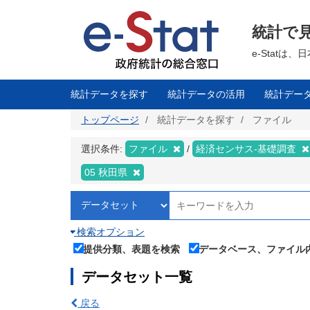
メ
イ
ン
統計で
コ
ン
テ
e-Stat
ン
ツ
に
移
統計データを探す
統計データの活用
統計デー
動
トップページ
統計データを探す
ファイル
選択条件:
ファイル
経済センサス‐基礎調査
05 秋田県
検索オプション
提供分類、表題を検索
データベース、ファイル
データセット一覧
戻る