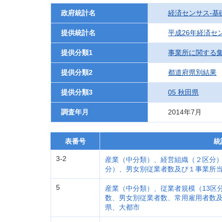
政府統計名
経済センサス‐基
提供統計名
平成26年経済セ
提供分類1
事業所に関する
提供分類2
都道府県別結果
提供分類3
05 秋田県
調査年月
2014年7月
表番号
統
3-2
産業（中分類）、経営組織（２区分
分）、男女別従業者数及び１事業所
5
産業（中分類）、従業者規模（13区
数、男女別従業者数、常用雇用者数
県、大都市