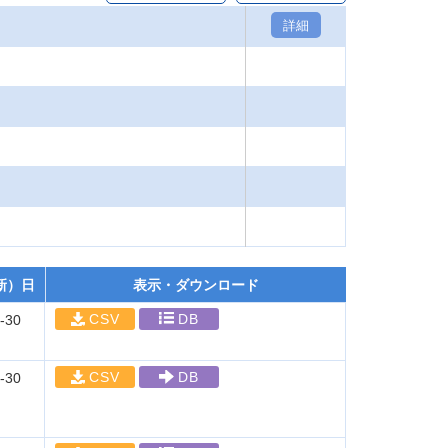
詳細
新）日
表示・ダウンロード
CSV
DB
-30
CSV
DB
-30