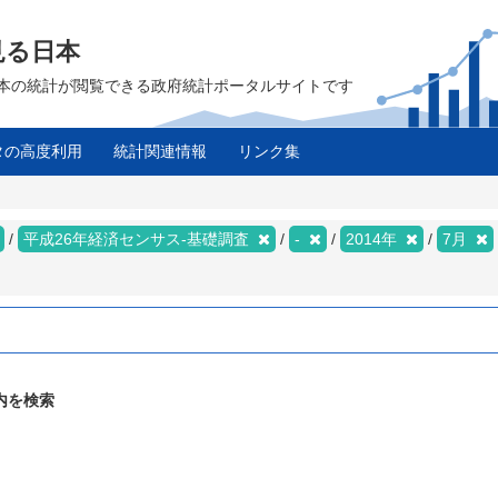
見る日本
は、日本の統計が閲覧できる政府統計ポータルサイトです
タの高度利用
統計関連情報
リンク集
平成26年経済センサス‐基礎調査
-
2014年
7月
内を検索