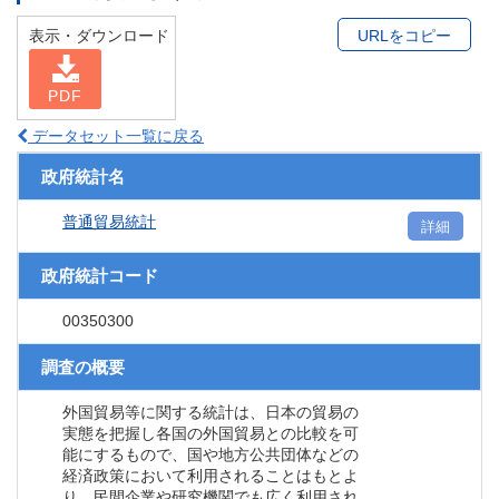
表示・ダウンロード
URLをコピー
PDF
データセット一覧に戻る
政府統計名
普通貿易統計
詳細
政府統計コード
00350300
調査の概要
外国貿易等に関する統計は、日本の貿易の
実態を把握し各国の外国貿易との比較を可
能にするもので、国や地方公共団体などの
経済政策において利用されることはもとよ
り、民間企業や研究機関でも広く利用され