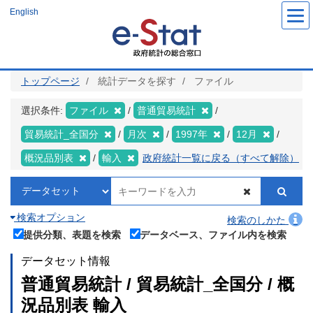
メ
English
イ
ン
コ
ン
テ
ン
ツ
トップページ
統計データを探す
ファイル
に
移
動
選択条件:
ファイル
普通貿易統計
貿易統計_全国分
月次
1997年
12月
概況品別表
輸入
政府統計一覧に戻る（すべて解除）
検索オプション
検索のしかた
提供分類、表題を検索
データベース、ファイル内を検索
データセット情報
普通貿易統計 / 貿易統計_全国分 / 概
況品別表 輸入