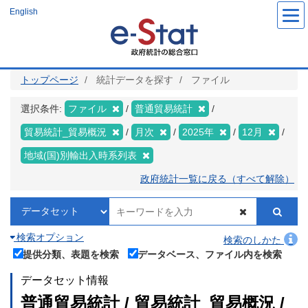
メ
English
イ
ン
コ
ン
テ
ン
ツ
トップページ
統計データを探す
ファイル
に
移
動
選択条件:
ファイル
普通貿易統計
貿易統計_貿易概況
月次
2025年
12月
地域(国)別輸出入時系列表
政府統計一覧に戻る（すべて解除）
検索オプション
検索のしかた
提供分類、表題を検索
データベース、ファイル内を検索
データセット情報
普通貿易統計 / 貿易統計_貿易概況 /