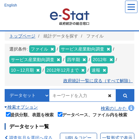
メ
English
イ
ン
コ
ン
テ
ン
ツ
トップページ
統計データを探す
ファイル
に
移
動
選択条件:
ファイル
サービス産業動向調査
サービス産業動向調査
四半期
2012年
10～12月期
2012年12月まで
速報
政府統計一覧に戻る（すべて解除）
検索オプション
検索のしかた
提供分類、表題を検索
データベース、ファイル内を検索
データセット一覧
調査年月を選択へ戻る
URLをコピー
一覧形式で表示