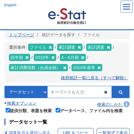
メ
English
イ
ン
コ
ン
テ
ン
ツ
トップページ
統計データを探す
ファイル
に
移
動
選択条件:
ファイル
家計調査
家計調査
四半期
2010年
4～6月期
家計消費指数（合成金額）
2010年基準
政府統計一覧に戻る（すべて解除）
検索オプション
検索のしかた
提供分類、表題を検索
データベース、ファイル内を検索
データセット一覧
調査年月を選択へ戻る
URLをコピー
一覧形式で表示