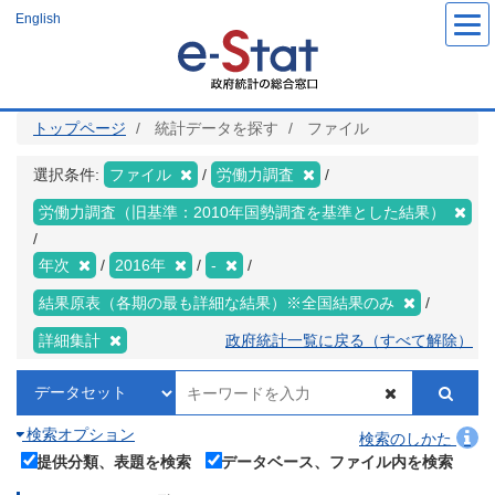
メ
English
イ
ン
コ
ン
テ
ン
ツ
トップページ
統計データを探す
ファイル
に
移
動
選択条件:
ファイル
労働力調査
労働力調査（旧基準：2010年国勢調査を基準とした結果）
年次
2016年
-
結果原表（各期の最も詳細な結果）※全国結果のみ
詳細集計
政府統計一覧に戻る（すべて解除）
検索オプション
検索のしかた
提供分類、表題を検索
データベース、ファイル内を検索