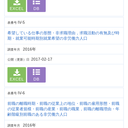
EXCEL
DB
IV-5
表番号
希望している仕事の形態・非求職理由，求職活動の有無及び時
期・就業可能時期別就業希望の非労働力人口
2016年
調査年月
2017-02-17
公開（更新）日
EXCEL
DB
IV-6
表番号
前職の離職時期・前職の従業上の地位・前職の雇用形態・前職
の従業者規模・前職の産業・前職の職業，前職の離職理由・年
齢階級別前職のある非労働力人口
2016年
調査年月