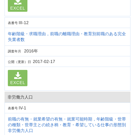
EXCEL
III-12
表番号
年齢階級・求職理由，前職の離職理由・教育別前職のある完全
失業者数
2016年
調査年月
2017-02-17
公開（更新）日
EXCEL
非労働力人口
IV-1
表番号
前職の有無・就業希望の有無・就業可能時期，年齢階級・世帯
の種類・世帯主との続き柄・教育・希望している仕事の形態別
非労働力人口