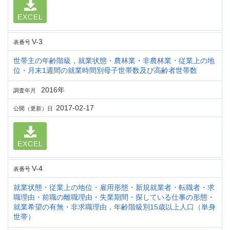
EXCEL
V-3
表番号
世帯主の年齢階級，就業状態・農林業・非農林業・従業上の地
位・月末1週間の就業時間別母子世帯数及び高齢者世帯数
2016年
調査年月
2017-02-17
公開（更新）日
EXCEL
V-4
表番号
就業状態・従業上の地位・雇用形態・新規就業者・転職者・求
職理由・前職の離職理由・失業期間・探している仕事の形態・
就業希望の有無・非求職理由，年齢階級別15歳以上人口（単身
世帯）