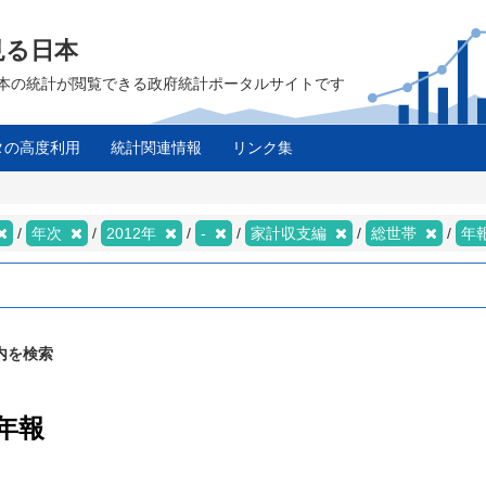
見る日本
は、日本の統計が閲覧できる政府統計ポータルサイトです
タの高度利用
統計関連情報
リンク集
年次
2012年
-
家計収支編
総世帯
年
内を検索
 年報