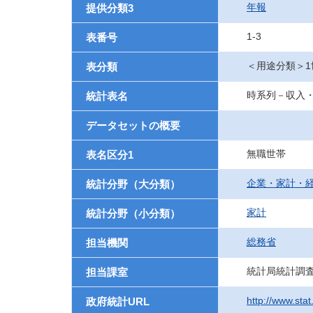
年報
提供分類3
1-3
表番号
＜用途分類＞1
表分類
時系列－収入・
統計表名
データセットの概要
無職世帯
表名区分1
企業・家計・
統計分野（大分類）
家計
統計分野（小分類）
総務省
担当機関
統計局統計調
担当課室
http://www.stat
政府統計URL