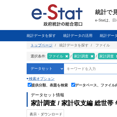
メ
イ
ン
統計で
コ
ン
テ
e-Stat
ン
ツ
に
移
統計データを探す
統計データの活用
統計デー
動
トップページ
統計データを探す
ファイル
選択条件:
ファイル
家計調査
家計調査
検索オプション
提供分類、表題を検索
データベース、ファイル
データセット情報
家計調査 / 家計収支編 総世帯
表示・ダウンロード