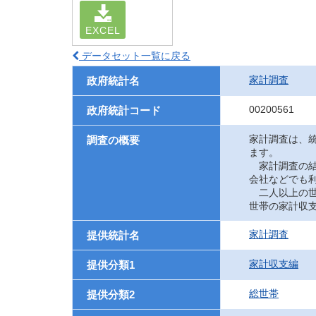
EXCEL
データセット一覧に戻る
家計調査
政府統計名
00200561
政府統計コード
家計調査は、
調査の概要
ます。
家計調査の結
会社などでも
二人以上の世
世帯の家計収
家計調査
提供統計名
家計収支編
提供分類1
総世帯
提供分類2