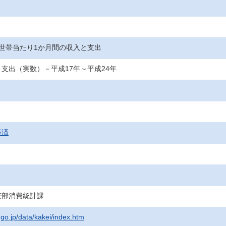
世帯当たり1か月間の収入と支出
支出（実数）－平成17年～平成24年
経済
査部消費統計課
.go.jp/data/kakei/index.htm