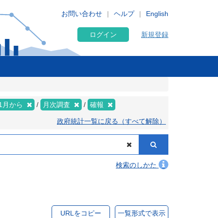
お問い合わせ
ヘルプ
English
ログイン
新規登録
年1月から
月次調査
確報
政府統計一覧に戻る（すべて解除）
検索のしかた
URLをコピー
一覧形式で表示