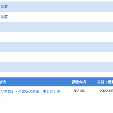
向調査
向調査
計表
調査年月
公開（更
2021年
2022-05
及び事業所・企業等の産業（中分類）別
数