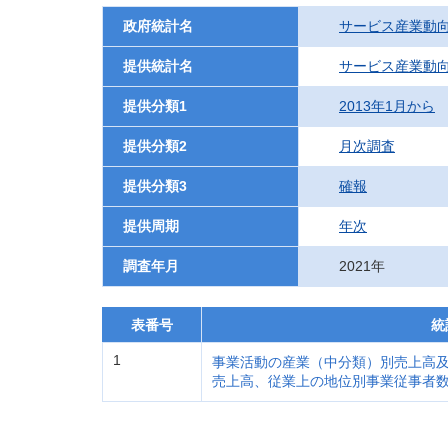
政府統計名
サービス産業動
提供統計名
サービス産業動
提供分類1
2013年1月から
提供分類2
月次調査
提供分類3
確報
提供周期
年次
調査年月
2021年
表番号
統
1
事業活動の産業（中分類）別売上高
売上高、従業上の地位別事業従事者