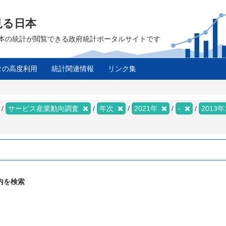
見る日本
は、日本の統計が閲覧できる政府統計ポータルサイトです
タの高度利用
統計関連情報
リンク集
サービス産業動向調査
年次
2021年
-
2013
内を検索