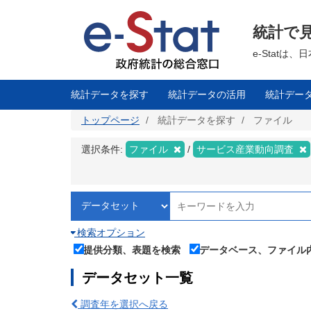
メ
イ
ン
統計で
コ
ン
テ
e-Stat
ン
ツ
に
移
統計データを探す
統計データの活用
統計デー
動
トップページ
統計データを探す
ファイル
選択条件:
ファイル
サービス産業動向調査
検索オプション
提供分類、表題を検索
データベース、ファイル
データセット一覧
調査年を選択へ戻る