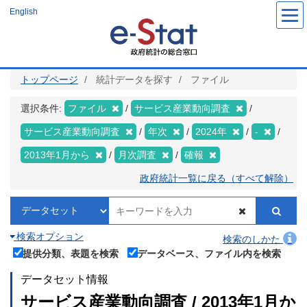
メ
English
イ
ン
コ
ン
テ
ン
ツ
トップページ
統計データを探す
ファイル
に
移
動
選択条件:
ファイル
サービス産業動向調査
サービス産業動向調査
年次
2024年
-
2013年1月から
月次調査
確報
政府統計一覧に戻る（すべて解除）
検索オプション
検索のしかた
提供分類、表題を検索
データベース、ファイル内を検索
データセット情報
サービス産業動向調査 / 2013年1月か