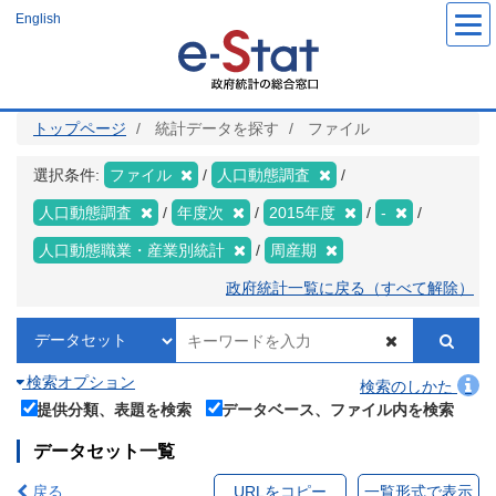
メ
English
イ
ン
コ
ン
テ
ン
ツ
トップページ
統計データを探す
ファイル
に
移
動
選択条件:
ファイル
人口動態調査
人口動態調査
年度次
2015年度
-
人口動態職業・産業別統計
周産期
政府統計一覧に戻る（すべて解除）
検索オプション
検索のしかた
提供分類、表題を検索
データベース、ファイル内を検索
データセット一覧
戻る
URLをコピー
一覧形式で表示