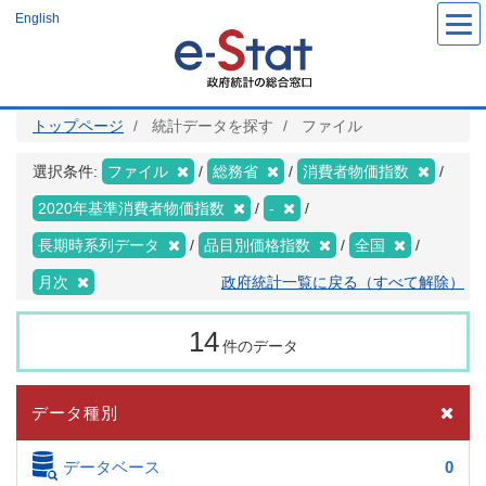
メ
English
イ
ン
コ
ン
テ
ン
ツ
トップページ
統計データを探す
ファイル
に
移
動
選択条件:
ファイル
総務省
消費者物価指数
2020年基準消費者物価指数
-
長期時系列データ
品目別価格指数
全国
月次
政府統計一覧に戻る（すべて解除）
14
件のデータ
データ種別
データベース
0