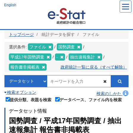
メ
English
イ
ン
コ
ン
テ
ン
ツ
トップページ
統計データを探す
ファイル
に
移
動
選択条件:
ファイル
国勢調査
平成17年国勢調査
-
抽出速報集計
報告書非掲載表
政府統計一覧に戻る（すべて解除）
検索オプション
検索のしかた
提供分類、表題を検索
データベース、ファイル内を検索
データセット情報
国勢調査 / 平成17年国勢調査 / 抽出
速報集計 報告書非掲載表