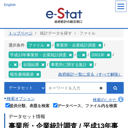
メ
English
イ
ン
コ
ン
テ
ン
ツ
トップページ
統計データを探す
ファイル
に
移
動
選択条件:
ファイル
事業所・企業統計調査
平成13年事業所・企業統計調査
-
2001年
-
全国結果
事業所に関する集計
報告書掲載表
政府統計一覧に戻る（すべて解除）
検索オプション
検索のしかた
提供分類、表題を検索
データベース、ファイル内を検索
データセット情報
事業所・企業統計調査 / 平成13年事