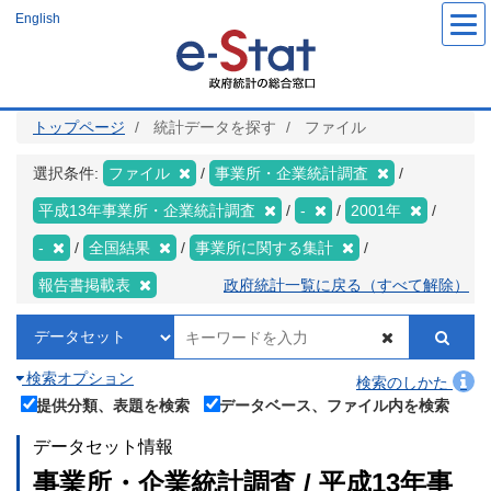
メ
English
イ
ン
コ
ン
テ
ン
ツ
トップページ
統計データを探す
ファイル
に
移
動
選択条件:
ファイル
事業所・企業統計調査
平成13年事業所・企業統計調査
-
2001年
-
全国結果
事業所に関する集計
報告書掲載表
政府統計一覧に戻る（すべて解除）
検索オプション
検索のしかた
提供分類、表題を検索
データベース、ファイル内を検索
データセット情報
事業所・企業統計調査 / 平成13年事