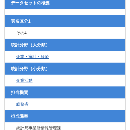
データセットの概要
表名区分1
その4
統計分野（大分類）
企業・家計・経済
統計分野（小分類）
企業活動
担当機関
総務省
担当課室
統計局事業所情報管理課