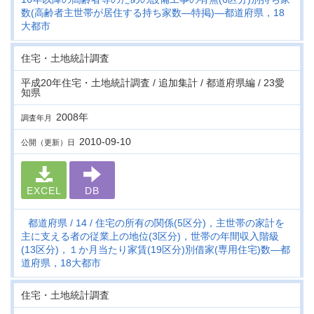
数(高齢者主世帯が居住する持ち家数―特掲)―都道府県，18
大都市
住宅・土地統計調査
平成20年住宅・土地統計調査 / 追加集計 / 都道府県編 / 23愛
知県
2008年
調査年月
2010-09-10
公開（更新）日
EXCEL
DB
都道府県
14
住宅の所有の関係(5区分)，主世帯の家計を
主に支える者の従業上の地位(3区分)，世帯の年間収入階級
(13区分)，１か月当たり家賃(19区分)別借家(専用住宅)数―都
道府県，18大都市
住宅・土地統計調査