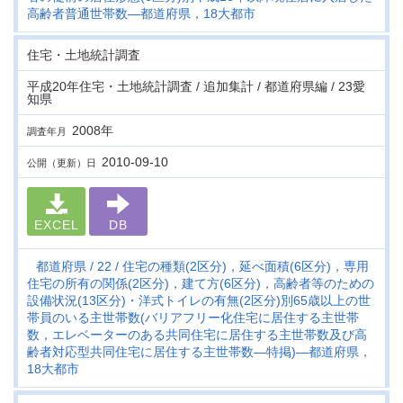
高齢者普通世帯数―都道府県，18大都市
住宅・土地統計調査
平成20年住宅・土地統計調査 / 追加集計 / 都道府県編 / 23愛
知県
2008年
調査年月
2010-09-10
公開（更新）日
EXCEL
DB
都道府県
22
住宅の種類(2区分)，延べ面積(6区分)，専用
住宅の所有の関係(2区分)，建て方(6区分)，高齢者等のための
設備状況(13区分)・洋式トイレの有無(2区分)別65歳以上の世
帯員のいる主世帯数(バリアフリー化住宅に居住する主世帯
数，エレベーターのある共同住宅に居住する主世帯数及び高
齢者対応型共同住宅に居住する主世帯数―特掲)―都道府県，
18大都市