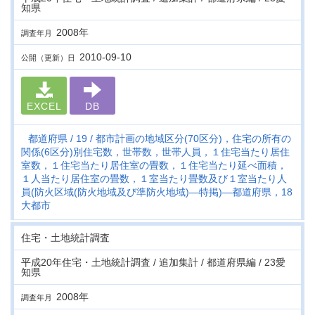
知県
2008年
調査年月
2010-09-10
公開（更新）日
EXCEL
DB
都道府県
19
都市計画の地域区分(70区分)，住宅の所有の
関係(6区分)別住宅数，世帯数，世帯人員，１住宅当たり居住
室数，１住宅当たり居住室の畳数，１住宅当たり延べ面積，
１人当たり居住室の畳数，１室当たり畳数及び１室当たり人
員(防火区域(防火地域及び準防火地域)―特掲)―都道府県，18
大都市
住宅・土地統計調査
平成20年住宅・土地統計調査 / 追加集計 / 都道府県編 / 23愛
知県
2008年
調査年月