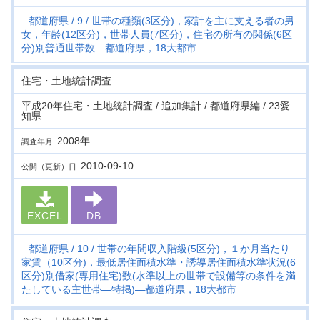
都道府県
9
世帯の種類(3区分)，家計を主に支える者の男
女，年齢(12区分)，世帯人員(7区分)，住宅の所有の関係(6区
分)別普通世帯数―都道府県，18大都市
住宅・土地統計調査
平成20年住宅・土地統計調査 / 追加集計 / 都道府県編 / 23愛
知県
2008年
調査年月
2010-09-10
公開（更新）日
EXCEL
DB
都道府県
10
世帯の年間収入階級(5区分)，１か月当たり
家賃（10区分)，最低居住面積水準・誘導居住面積水準状況(6
区分)別借家(専用住宅)数(水準以上の世帯で設備等の条件を満
たしている主世帯―特掲)―都道府県，18大都市