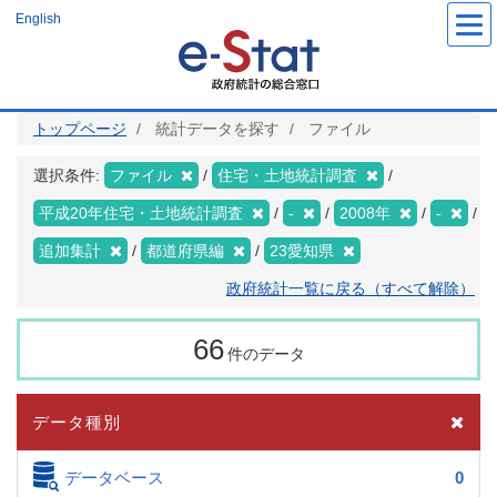
メ
English
イ
ン
コ
ン
テ
ン
ツ
トップページ
統計データを探す
ファイル
に
移
動
選択条件:
ファイル
住宅・土地統計調査
平成20年住宅・土地統計調査
-
2008年
-
追加集計
都道府県編
23愛知県
政府統計一覧に戻る（すべて解除）
66
件のデータ
データ種別
データベース
0