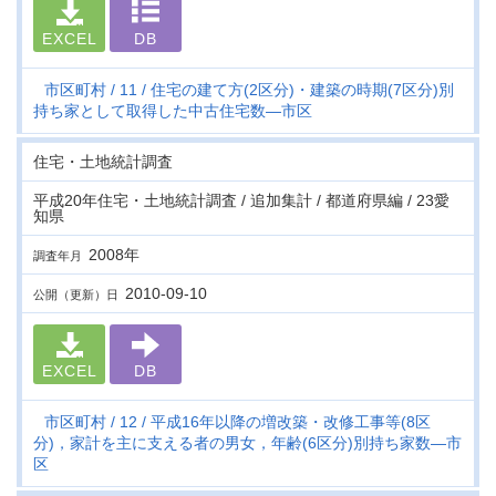
EXCEL
DB
市区町村
11
住宅の建て方(2区分)・建築の時期(7区分)別
持ち家として取得した中古住宅数―市区
住宅・土地統計調査
平成20年住宅・土地統計調査 / 追加集計 / 都道府県編 / 23愛
知県
2008年
調査年月
2010-09-10
公開（更新）日
EXCEL
DB
市区町村
12
平成16年以降の増改築・改修工事等(8区
分)，家計を主に支える者の男女，年齢(6区分)別持ち家数―市
区