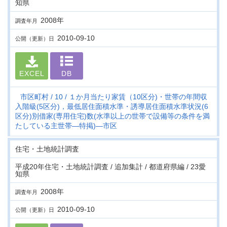
知県
2008年
調査年月
2010-09-10
公開（更新）日
EXCEL
DB
市区町村
10
１か月当たり家賃（10区分)・世帯の年間収
入階級(5区分)，最低居住面積水準・誘導居住面積水準状況(6
区分)別借家(専用住宅)数(水準以上の世帯で設備等の条件を満
たしている主世帯―特掲)―市区
住宅・土地統計調査
平成20年住宅・土地統計調査 / 追加集計 / 都道府県編 / 23愛
知県
2008年
調査年月
2010-09-10
公開（更新）日