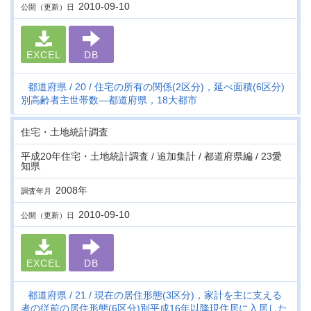
2010-09-10
公開（更新）日
EXCEL
DB
都道府県
20
住宅の所有の関係(2区分)，延べ面積(6区分)
別高齢者主世帯数―都道府県，18大都市
住宅・土地統計調査
平成20年住宅・土地統計調査 / 追加集計 / 都道府県編 / 23愛
知県
2008年
調査年月
2010-09-10
公開（更新）日
EXCEL
DB
都道府県
21
現在の居住形態(3区分)，家計を主に支える
者の従前の居住形態(6区分)別平成16年以降現住居に入居した