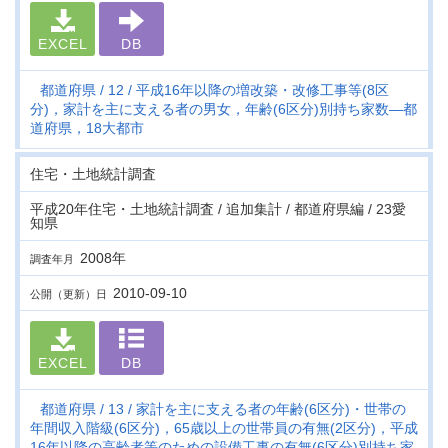
EXCEL
DB
都道府県
12
平成16年以降の増改築・改修工事等(8区
分)，家計を主に支える者の男女，年齢(6区分)別持ち家数―都
道府県，18大都市
住宅・土地統計調査
平成20年住宅・土地統計調査 / 追加集計 / 都道府県編 / 23愛
知県
2008年
調査年月
2010-09-10
公開（更新）日
EXCEL
DB
都道府県
13
家計を主に支える者の年齢(6区分)・世帯の
年間収入階級(6区分)，65歳以上の世帯員の有無(2区分)，平成
16年以降の高齢者等のための設備工事の有無(6区分)別持ち家