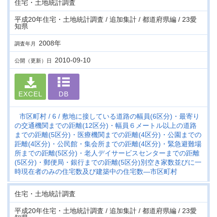
住宅・土地統計調査
平成20年住宅・土地統計調査 / 追加集計 / 都道府県編 / 23愛
知県
2008年
調査年月
2010-09-10
公開（更新）日
EXCEL
DB
市区町村
6
敷地に接している道路の幅員(6区分)・最寄り
の交通機関までの距離(12区分)・幅員６メートル以上の道路
までの距離(5区分)・医療機関までの距離(4区分)・公園までの
距離(4区分)・公民館・集会所までの距離(4区分)・緊急避難場
所までの距離(5区分)・老人デイサービスセンターまでの距離
(5区分)・郵便局・銀行までの距離(5区分)別空き家数並びに一
時現在者のみの住宅数及び建築中の住宅数―市区町村
住宅・土地統計調査
平成20年住宅・土地統計調査 / 追加集計 / 都道府県編 / 23愛