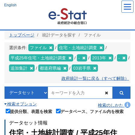
メ
English
イ
ン
コ
ン
テ
ン
ツ
トップページ
統計データを探す
ファイル
に
移
動
選択条件:
ファイル
住宅・土地統計調査
平成25年住宅・土地統計調査
-
2013年
-
追加集計
都道府県編
03岩手県
政府統計一覧に戻る（すべて解除）
検索オプション
検索のしかた
提供分類、表題を検索
データベース、ファイル内を検索
データセット情報
住宅・土地統計調査 / 平成25年住