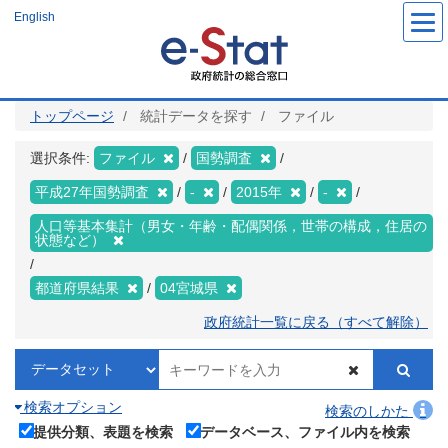
メ
English
イ
ン
コ
ン
テ
ン
ツ
トップページ
統計データを探す
ファイル
に
移
動
選択条件:
ファイル
国勢調査
平成27年国勢調査
-
2015年
-
人口等基本集計（男女・年齢・配偶関係，世帯の構成，住居の
状態など）
都道府県結果
04宮城県
政府統計一覧に戻る（すべて解除）
検索オプション
検索のしかた
提供分類、表題を検索
データベース、ファイル内を検索