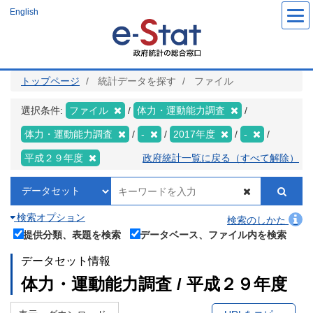
メ
English
イ
ン
コ
ン
テ
ン
ツ
トップページ
統計データを探す
ファイル
に
移
動
選択条件:
ファイル
体力・運動能力調査
体力・運動能力調査
-
2017年度
-
平成２９年度
政府統計一覧に戻る（すべて解除）
検索オプション
検索のしかた
提供分類、表題を検索
データベース、ファイル内を検索
データセット情報
体力・運動能力調査 / 平成２９年度