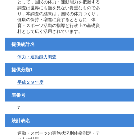
として，国民の体力・運動能力を把握する
調査は世界にも類を見ない貴重なものであ
り，本調査の結果は，国民の体力つくり，
健康の保持・増進に資するとともに，体
育・スポーツ活動の指導と行政上の基礎資
料として広く活用されています。
提供統計名
体力・運動能力調査
提供分類1
平成２９年度
表番号
7
統計表名
運動・スポーツの実施状況別体格測定・テ