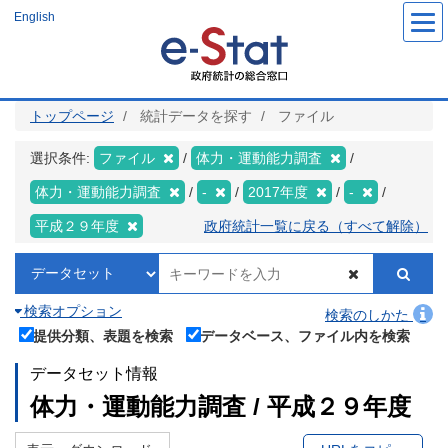
メ
English
イ
ン
コ
ン
テ
ン
ツ
トップページ
統計データを探す
ファイル
に
移
動
選択条件:
ファイル
体力・運動能力調査
体力・運動能力調査
-
2017年度
-
平成２９年度
政府統計一覧に戻る（すべて解除）
検索オプション
検索のしかた
提供分類、表題を検索
データベース、ファイル内を検索
データセット情報
体力・運動能力調査 / 平成２９年度