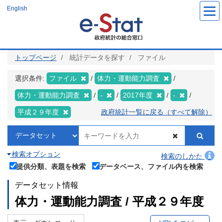
メ
English
イ
ン
コ
ン
テ
ン
ツ
トップページ
統計データを探す
ファイル
に
移
動
選択条件:
ファイル
体力・運動能力調査
体力・運動能力調査
-
2017年度
-
平成２９年度
政府統計一覧に戻る（すべて解除）
検索オプション
検索のしかた
提供分類、表題を検索
データベース、ファイル内を検索
データセット情報
体力・運動能力調査 / 平成２９年度