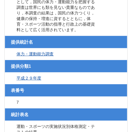
として，国民の体力・運動能力を把握する
調査は世界にも類を見ない貴重なものであ
り，本調査の結果は，国民の体力つくり，
健康の保持・増進に資するとともに，体
育・スポーツ活動の指導と行政上の基礎資
料として広く活用されています。
提供統計名
体力・運動能力調査
提供分類1
平成２９年度
表番号
7
統計表名
運動・スポーツの実施状況別体格測定・テ