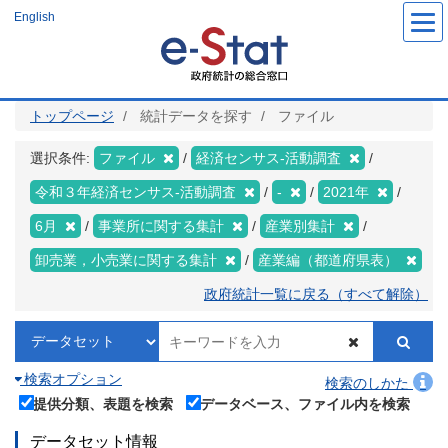
メ
English
イ
ン
コ
ン
テ
ン
ツ
トップページ
統計データを探す
ファイル
に
移
動
選択条件:
ファイル
経済センサス‐活動調査
令和３年経済センサス‐活動調査
-
2021年
6月
事業所に関する集計
産業別集計
卸売業，小売業に関する集計
産業編（都道府県表）
政府統計一覧に戻る（すべて解除）
検索オプション
検索のしかた
提供分類、表題を検索
データベース、ファイル内を検索
データセット情報