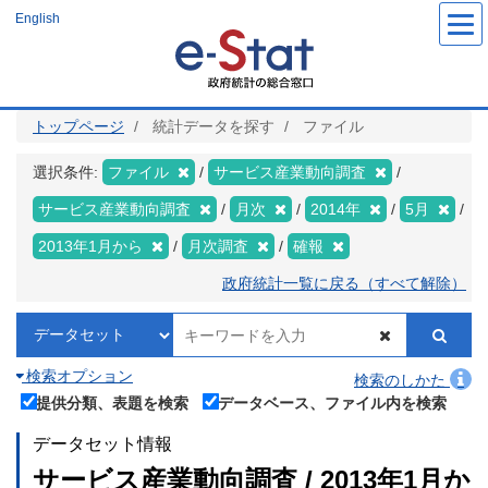
メ
English
イ
ン
コ
ン
テ
ン
ツ
トップページ
統計データを探す
ファイル
に
移
動
選択条件:
ファイル
サービス産業動向調査
サービス産業動向調査
月次
2014年
5月
2013年1月から
月次調査
確報
政府統計一覧に戻る（すべて解除）
検索オプション
検索のしかた
提供分類、表題を検索
データベース、ファイル内を検索
データセット情報
サービス産業動向調査 / 2013年1月か