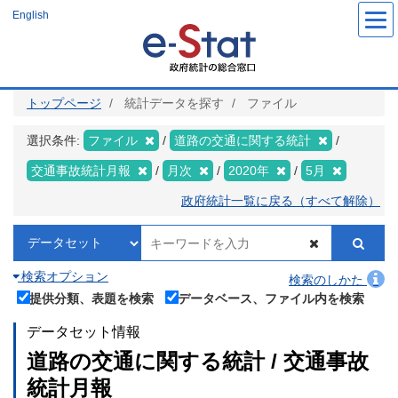
メ
English
イ
ン
コ
ン
テ
ン
ツ
トップページ
統計データを探す
ファイル
に
移
動
選択条件:
ファイル
道路の交通に関する統計
交通事故統計月報
月次
2020年
5月
政府統計一覧に戻る（すべて解除）
検索オプション
検索のしかた
提供分類、表題を検索
データベース、ファイル内を検索
データセット情報
道路の交通に関する統計 / 交通事故
統計月報