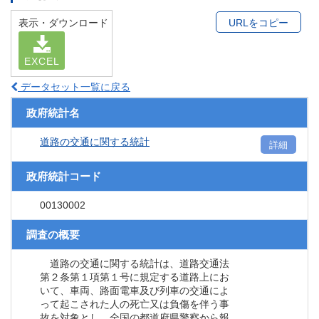
表示・ダウンロード
URLをコピー
EXCEL
データセット一覧に戻る
政府統計名
道路の交通に関する統計
詳細
政府統計コード
00130002
調査の概要
道路の交通に関する統計は、道路交通法
第２条第１項第１号に規定する道路上にお
いて、車両、路面電車及び列車の交通によ
って起こされた人の死亡又は負傷を伴う事
故を対象とし、全国の都道府県警察から報