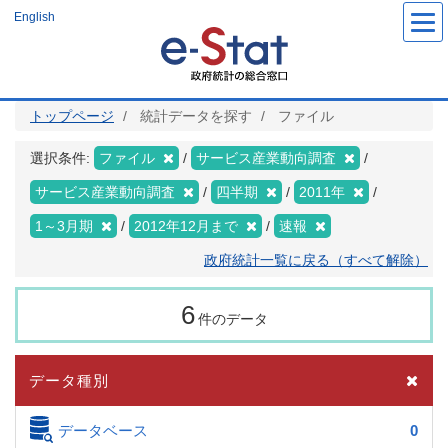
メ
English
イ
ン
コ
ン
テ
ン
ツ
トップページ
統計データを探す
ファイル
に
移
動
選択条件:
ファイル
サービス産業動向調査
サービス産業動向調査
四半期
2011年
1～3月期
2012年12月まで
速報
政府統計一覧に戻る（すべて解除）
6
件のデータ
データ種別
データベース
0