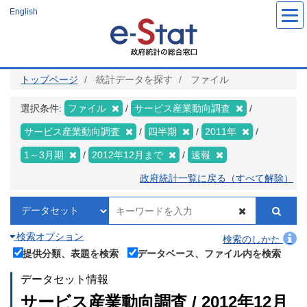
メ
English
イ
ン
コ
ン
テ
ン
ツ
トップページ
統計データを探す
ファイル
に
移
動
選択条件:
ファイル
サービス産業動向調査
サービス産業動向調査
四半期
2011年
1～3月期
2012年12月まで
速報
政府統計一覧に戻る（すべて解除）
検索オプション
検索のしかた
提供分類、表題を検索
データベース、ファイル内を検索
データセット情報
サービス産業動向調査 / 2012年12月