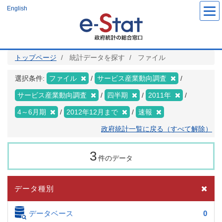
メ
English
イ
ン
コ
ン
テ
ン
ツ
トップページ
統計データを探す
ファイル
に
移
動
選択条件:
ファイル
サービス産業動向調査
サービス産業動向調査
四半期
2011年
4～6月期
2012年12月まで
速報
政府統計一覧に戻る（すべて解除）
3
件のデータ
データ種別
データベース
0