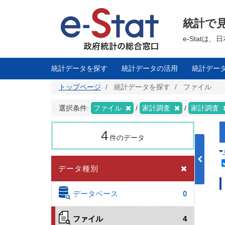
メ
イ
ン
統計で
コ
ン
テ
e-Stat
ン
ツ
に
移
統計データを探す
統計データの活用
統計デー
動
トップページ
統計データを探す
ファイル
選択条件:
ファイル
家計調査
家計調査
4
件のデータ
データ種別
データベース
0
ファイル
4