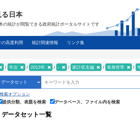
見る日本
は、日本の統計が閲覧できる政府統計ポータルサイトです
タの高度利用
統計関連情報
リンク集
年次
2013年
-
家計収支編
単身世帯
検索オプション
提供分類、表題を検索
データベース、ファイル内を検索
データセット一覧