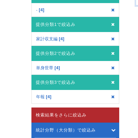
-
4
提供分類1で絞込み
家計収支編
4
提供分類2で絞込み
単身世帯
4
提供分類3で絞込み
年報
4
検索結果をさらに絞込み
統計分野（大分類）で絞込み