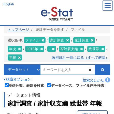
メ
English
イ
ン
コ
ン
テ
ン
ツ
トップページ
統計データを探す
ファイル
に
移
動
選択条件:
ファイル
家計調査
家計調査
年次
2016年
-
家計収支編
総世帯
年報
政府統計一覧に戻る（すべて解除）
検索オプション
検索のしかた
提供分類、表題を検索
データベース、ファイル内を検索
データセット情報
家計調査 / 家計収支編 総世帯 年報