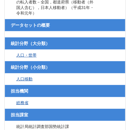
の転入者数－全国，都道府県（移動者（外
国人含む），日本人移動者）（平成31年・
令和元年）
データセットの概要
統計分野（大分類）
人口・世帯
統計分野（小分類）
人口移動
担当機関
総務省
担当課室
統計局統計調査部国勢統計課