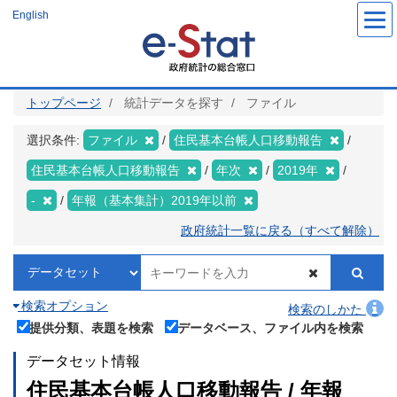
メ
English
イ
ン
コ
ン
テ
ン
ツ
トップページ
統計データを探す
ファイル
に
移
動
選択条件:
ファイル
住民基本台帳人口移動報告
住民基本台帳人口移動報告
年次
2019年
-
年報（基本集計）2019年以前
政府統計一覧に戻る（すべて解除）
検索オプション
検索のしかた
提供分類、表題を検索
データベース、ファイル内を検索
データセット情報
住民基本台帳人口移動報告 / 年報