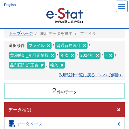
メ
English
イ
ン
コ
ン
テ
ン
ツ
トップページ
統計データを探す
ファイル
に
移
動
選択条件:
ファイル
普通貿易統計
貿易統計_年訂正情報
年次
2024年
-
品別国別訂正表
輸入
政府統計一覧に戻る（すべて解除）
2
件のデータ
データ種別
データベース
0