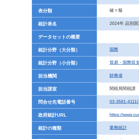
確々報
表分類
2024年 品別国
統計表名
データセットの概要
国際
統計分野（大分類）
貿易・国際収
統計分野（小分類）
財務省
担当機関
関税局関税課
担当課室
03-3581-4111(
問合せ先電話番号
https://www.cu
政府統計URL
業務統計
統計の種類