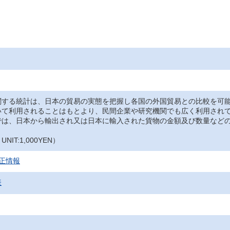
関する統計は、日本の貿易の実態を把握し各国の外国貿易との比較を可
いて利用されることはもとより、民間企業や研究機関でも広く利用され
では、日本から輸出され又は日本に輸入された貨物の金額及び数量など
IT:1,000YEN）
正情報
表