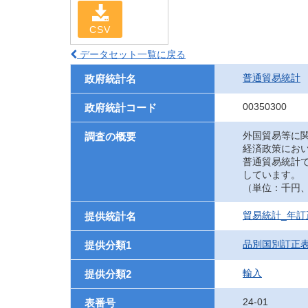
CSV
データセット一覧に戻る
普通貿易統計
政府統計名
00350300
政府統計コード
外国貿易等に
調査の概要
経済政策にお
普通貿易統計
しています。
（単位：千円、UN
貿易統計_年訂
提供統計名
品別国別訂正
提供分類1
輸入
提供分類2
24-01
表番号