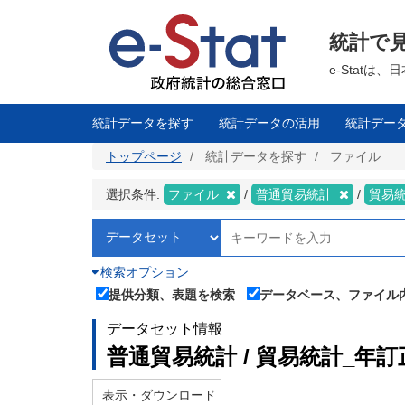
メ
イ
ン
統計で
コ
ン
テ
e-Stat
ン
ツ
に
移
統計データを探す
統計データの活用
統計デー
動
トップページ
統計データを探す
ファイル
選択条件:
ファイル
普通貿易統計
貿易
検索オプション
提供分類、表題を検索
データベース、ファイル
データセット情報
普通貿易統計 / 貿易統計_年訂
表示・ダウンロード