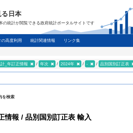
見る日本
は、日本の統計が閲覧できる政府統計ポータルサイトです
タの高度利用
統計関連情報
リンク集
統計_年訂正情報
年次
2024年
-
品別国別訂正表
内を検索
正情報 / 品別国別訂正表 輸入