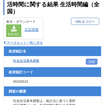
活時間に関する結果 生活時間編（全
国）
表示・ダウンロード
URLをコピー
正誤情報
EXCEL
データセット一覧に戻る
政府統計名
社会生活基本調査
詳細
政府統計コード
00200533
調査の概要
社会生活基本調査は，統計法に基づく基幹