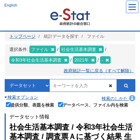
メ
English
イ
ン
コ
ン
テ
ン
ツ
トップページ
統計データを探す
ファイル
に
移
動
選択条件:
ファイル
社会生活基本調査
令和3年社会生活基本調査
2021年
-
政府統計一覧に戻る（すべて解除）
検索オプション
検索のしかた
提供分類、表題を検索
データベース、ファイル内を検索
データセット情報
社会生活基本調査 / 令和3年社会生活
基本調査 / 調査票Ａに基づく結果 生