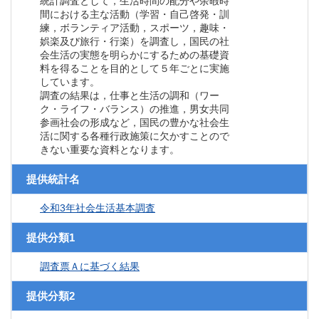
統計調査として，生活時間の配分や余暇時
間における主な活動（学習・自己啓発・訓
練，ボランティア活動，スポーツ，趣味・
娯楽及び旅行・行楽）を調査し，国民の社
会生活の実態を明らかにするための基礎資
料を得ることを目的として５年ごとに実施
しています。
調査の結果は，仕事と生活の調和（ワー
ク・ライフ・バランス）の推進，男女共同
参画社会の形成など，国民の豊かな社会生
活に関する各種行政施策に欠かすことので
きない重要な資料となります。
提供統計名
令和3年社会生活基本調査
提供分類1
調査票Ａに基づく結果
提供分類2