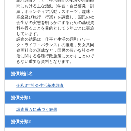
統計調査として，生活時間の配分や余暇時
間における主な活動（学習・自己啓発・訓
練，ボランティア活動，スポーツ，趣味・
娯楽及び旅行・行楽）を調査し，国民の社
会生活の実態を明らかにするための基礎資
料を得ることを目的として５年ごとに実施
しています。
調査の結果は，仕事と生活の調和（ワー
ク・ライフ・バランス）の推進，男女共同
参画社会の形成など，国民の豊かな社会生
活に関する各種行政施策に欠かすことので
きない重要な資料となります。
提供統計名
令和3年社会生活基本調査
提供分類1
調査票Ａに基づく結果
提供分類2