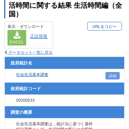
活時間に関する結果 生活時間編（全
国）
表示・ダウンロード
URLをコピー
正誤情報
EXCEL
データセット一覧に戻る
政府統計名
社会生活基本調査
詳細
政府統計コード
00200533
調査の概要
社会生活基本調査は，統計法に基づく基幹