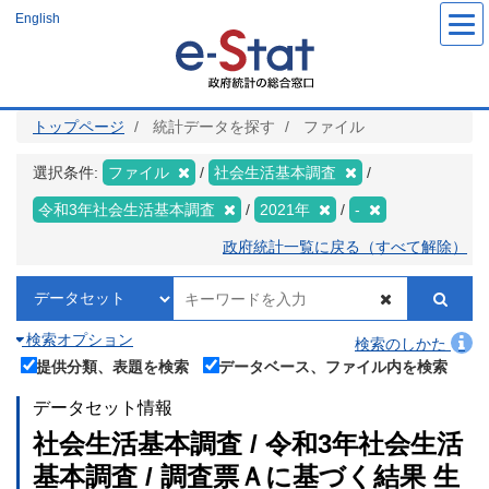
メ
English
イ
ン
コ
ン
テ
ン
ツ
トップページ
統計データを探す
ファイル
に
移
動
選択条件:
ファイル
社会生活基本調査
令和3年社会生活基本調査
2021年
-
政府統計一覧に戻る（すべて解除）
検索オプション
検索のしかた
提供分類、表題を検索
データベース、ファイル内を検索
データセット情報
社会生活基本調査 / 令和3年社会生活
基本調査 / 調査票Ａに基づく結果 生