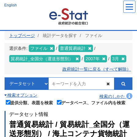
メ
English
イ
ン
コ
ン
テ
ン
ツ
トップページ
統計データを探す
ファイル
に
移
動
選択条件:
ファイル
普通貿易統計
貿易統計_全国分（運送形態別）
2007年
3月
政府統計一覧に戻る（すべて解除）
検索オプション
検索のしかた
提供分類、表題を検索
データベース、ファイル内を検索
データセット情報
普通貿易統計 / 貿易統計_全国分（運
送形態別） / 海上コンテナ貨物統計