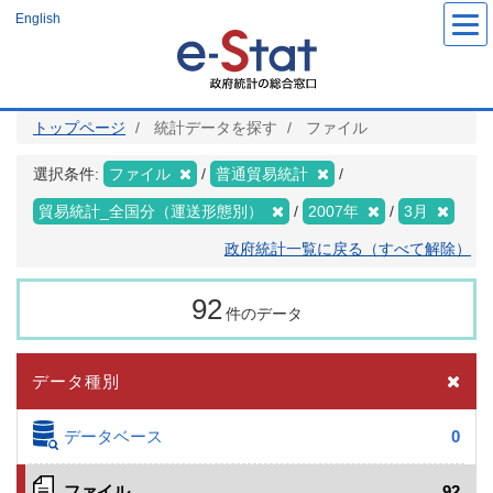
メ
English
イ
ン
コ
ン
テ
ン
ツ
トップページ
統計データを探す
ファイル
に
移
動
選択条件:
ファイル
普通貿易統計
貿易統計_全国分（運送形態別）
2007年
3月
政府統計一覧に戻る（すべて解除）
92
件のデータ
データ種別
データベース
0
ファイル
92