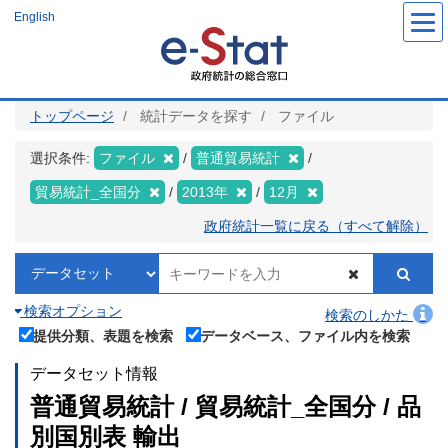
メ
English
イ
ン
コ
ン
テ
ン
ツ
トップページ
統計データを探す
ファイル
に
移
動
選択条件:
ファイル
普通貿易統計
貿易統計_全国分
2013年
12月
政府統計一覧に戻る（すべて解除）
検索オプション
検索のしかた
提供分類、表題を検索
データベース、ファイル内を検索
データセット情報
普通貿易統計 / 貿易統計_全国分 / 品
別国別表 輸出