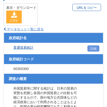
表示・ダウンロード
URLをコピー
CSV
データセット一覧に戻る
政府統計名
普通貿易統計
詳細
政府統計コード
00350300
調査の概要
外国貿易等に関する統計は、日本の貿易の
実態を把握し各国の外国貿易との比較を可
能にするもので、国や地方公共団体などの
経済政策において利用されることはもとよ
り、民間企業や研究機関でも広く利用され