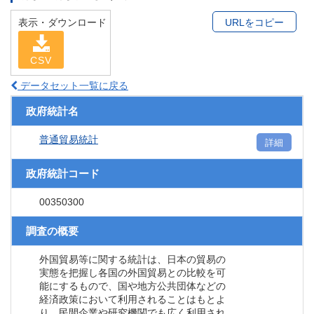
表示・ダウンロード
URLをコピー
CSV
データセット一覧に戻る
政府統計名
普通貿易統計
詳細
政府統計コード
00350300
調査の概要
外国貿易等に関する統計は、日本の貿易の
実態を把握し各国の外国貿易との比較を可
能にするもので、国や地方公共団体などの
経済政策において利用されることはもとよ
り、民間企業や研究機関でも広く利用され