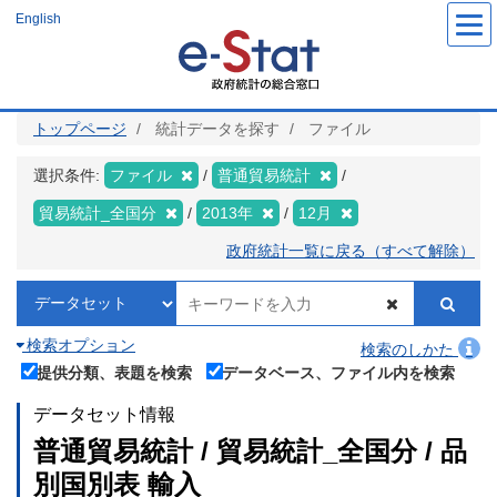
メ
English
イ
ン
コ
ン
テ
ン
ツ
トップページ
統計データを探す
ファイル
に
移
動
選択条件:
ファイル
普通貿易統計
貿易統計_全国分
2013年
12月
政府統計一覧に戻る（すべて解除）
検索オプション
検索のしかた
提供分類、表題を検索
データベース、ファイル内を検索
データセット情報
普通貿易統計 / 貿易統計_全国分 / 品
別国別表 輸入