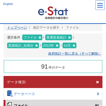
メ
English
イ
ン
コ
ン
テ
ン
ツ
トップページ
統計データを探す
ファイル
に
移
動
選択条件:
ファイル
普通貿易統計
貿易統計_全国分
2013年
12月
政府統計一覧に戻る（すべて解除）
91
件のデータ
データ種別
データベース
0
ファイル
91