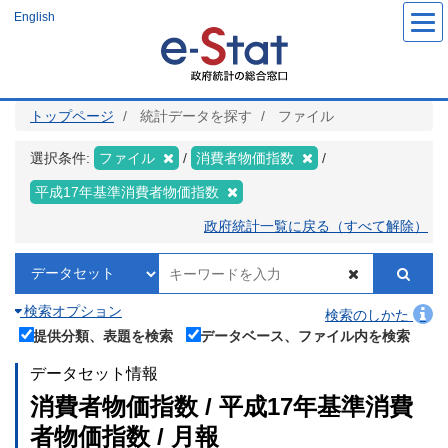
メ
English
イ
ン
コ
ン
テ
ン
ツ
トップページ
統計データを探す
ファイル
に
移
動
選択条件:
ファイル
消費者物価指数
平成17年基準消費者物価指数
政府統計一覧に戻る（すべて解除）
検索オプション
検索のしかた
提供分類、表題を検索
データベース、ファイル内を検索
データセット情報
消費者物価指数 / 平成17年基準消費
者物価指数 / 月報