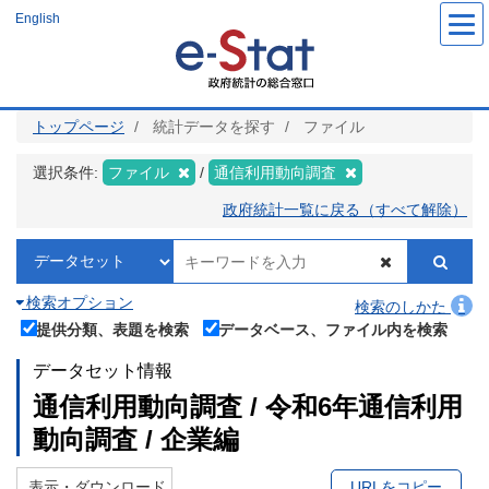
メ
English
イ
ン
コ
ン
テ
ン
ツ
トップページ
統計データを探す
ファイル
に
移
動
選択条件:
ファイル
通信利用動向調査
政府統計一覧に戻る（すべて解除）
検索オプション
検索のしかた
提供分類、表題を検索
データベース、ファイル内を検索
データセット情報
通信利用動向調査 / 令和6年通信利用
動向調査 / 企業編
表示・ダウンロード
URLをコピー