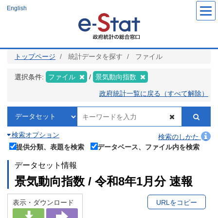
メ
English
イ
ン
コ
ン
テ
ン
ツ
トップページ
統計データを探す
ファイル
に
移
動
選択条件:
ファイル
景気動向指数
政府統計一覧に戻る（すべて解除）
検索オプション
検索のしかた
提供分類、表題を検索
データベース、ファイル内を検索
データセット情報
景気動向指数 / 令和8年1月分 速報
表示・ダウンロード
URLをコピー