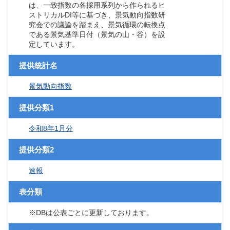
は、一致指数の各採用系列から作られるヒ
ストリカルDI等に基づき、景気動向指数研
究会での議論を踏まえ、景気循環の転換点
である景気基準日付（景気の山・谷）を設
定しています。
提供統計名
景気動向指数
提供分類1
令和8年1月分
提供分類2
速報
表分類
※DBは公表ごとに更新しております。