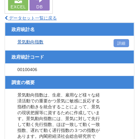
EXCEL
DB
データセット一覧に戻る
政府統計名
景気動向指数
詳細
政府統計コード
00100406
調査の概要
景気動向指数は、生産、雇用など様々な経
済活動での重要かつ景気に敏感に反応する
指標の動きを統合することによって、景気
の現状把握等に資するために作成していま
す。景気動向指数には、景気に対して先行
して動く先行指数、ほぼ一致して動く一致
指数、遅れて動く遅行指数の３つの指数が
あります。内閣府経済社会総合研究所で