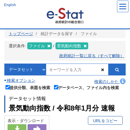
メ
English
イ
ン
コ
ン
テ
ン
ツ
トップページ
統計データを探す
ファイル
に
移
動
選択条件:
ファイル
景気動向指数
政府統計一覧に戻る（すべて解除）
検索オプション
検索のしかた
提供分類、表題を検索
データベース、ファイル内を検索
データセット情報
景気動向指数 / 令和8年1月分 速報
表示・ダウンロード
URLをコピー