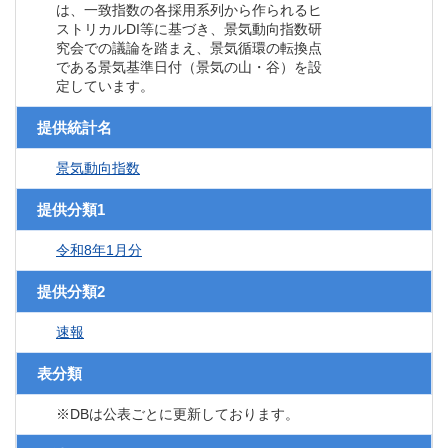
は、一致指数の各採用系列から作られるヒ
ストリカルDI等に基づき、景気動向指数研
究会での議論を踏まえ、景気循環の転換点
である景気基準日付（景気の山・谷）を設
定しています。
提供統計名
景気動向指数
提供分類1
令和8年1月分
提供分類2
速報
表分類
※DBは公表ごとに更新しております。