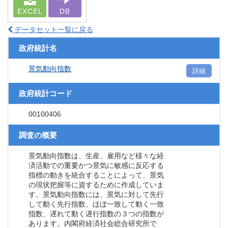
EXCEL
DB
データセット一覧に戻る
政府統計名
景気動向指数
詳細
政府統計コード
00100406
調査の概要
景気動向指数は、生産、雇用など様々な経
済活動での重要かつ景気に敏感に反応する
指標の動きを統合することによって、景気
の現状把握等に資するために作成していま
す。景気動向指数には、景気に対して先行
して動く先行指数、ほぼ一致して動く一致
指数、遅れて動く遅行指数の３つの指数が
あります。内閣府経済社会総合研究所で